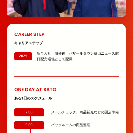
CAREER STEP
キャリアステップ
新卒入社 研修後、バザールタウン篠山ニュース館
2025
日配売場係として配属
ONE DAY AT SATO
ある1日のスケジュール
7:00
メールチェック、商品補充などの開店準備
9:00
バックルームの商品整理