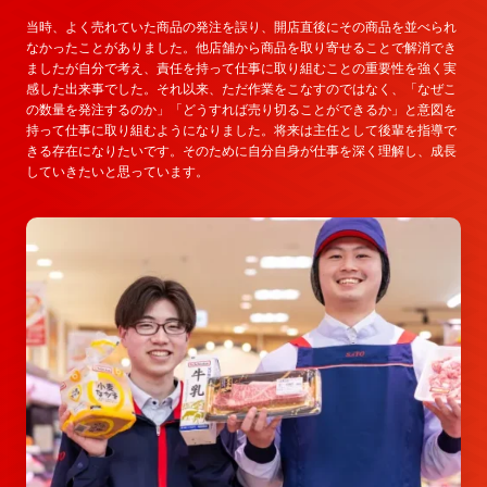
当時、よく売れていた商品の発注を誤り、開店直後にその商品を並べられ
なかったことがありました。他店舗から商品を取り寄せることで解消でき
ましたが自分で考え、責任を持って仕事に取り組むことの重要性を強く実
感した出来事でした。それ以来、ただ作業をこなすのではなく、「なぜこ
の数量を発注するのか」「どうすれば売り切ることができるか」と意図を
持って仕事に取り組むようになりました。将来は主任として後輩を指導で
きる存在になりたいです。そのために自分自身が仕事を深く理解し、成長
していきたいと思っています。